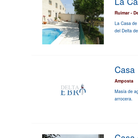
La Ca
Ruimar - D
La Casa de 
del Delta d
Casa 
Amposta
Masía de ag
arrocera.
Casa 