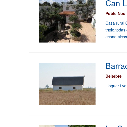
Can L
Poble Nou 
Casa rural 
triple,toda
economicos
Barrac
Deltebre
Lloguer i v