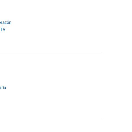
corazón
 TV
aria