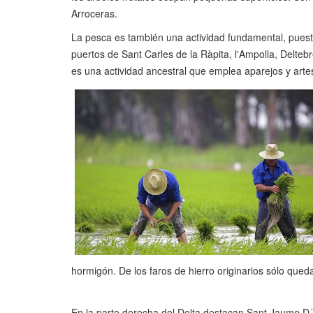
Arroceras.
La pesca es también una actividad fundamental, puesto 
puertos de Sant Carles de la Ràpita, l'Ampolla, Delteb
es una actividad ancestral que emplea aparejos y artes
hormigón. De los faros de hierro originarios sólo qued
En la parte derecha del Delta destacan Sant Jaume D