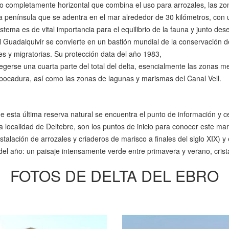
io completamente horizontal que combina el uso para arrozales, las zo
na península que se adentra en el mar alrededor de 30 kilómetros, con 
istema es de vital importancia para el equilibrio de la fauna y junto 
adalquivir se convierte en un bastión mundial de la conservación de l
es y migratorias. Su protección data del año 1983,
egerse una cuarta parte del total del delta, esencialmente las zonas m
embocadura, así como las zonas de lagunas y marismas del Canal Vell.
esta última reserva natural se encuentra el punto de información y c
la localidad de Deltebre, son los puntos de inicio para conocer este m
lación de arrozales y criaderos de marisco a finales del siglo XIX) y e
del año: un paisaje intensamente verde entre primavera y verano, crista
FOTOS DE DELTA DEL EBRO