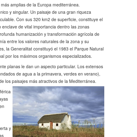
s más amplias de la Europa mediterránea.
nico y singular. Un paisaje de una gran riqueza
lculable. Con sus 320 km2 de superficie, constituye el
n enclave de vital importancia dentro las zonas
profunda humanización y transformación agrícola de
ía entre los valores naturales de la zona y su
s, la Generalitat constituyó el 1983 el Parque Natural
onal por los máximos organismos especializados.
ente planas le dan un aspecto particular. Los extensos
nundados de agua a la primavera, verdes en verano),
de los paisajes más atractivos de la Mediterránea.
férica
ayas
ien
erta y
as