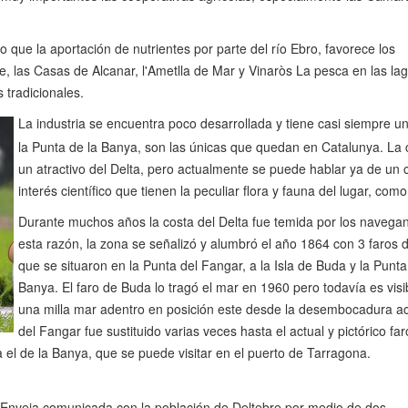
que la aportación de nutrientes por parte del río Ebro, favorece los
re, las Casas de Alcanar, l'Ametlla de Mar y Vinaròs La pesca en las la
 tradicionales.
La industria se encuentra poco desarrollada y tiene casi siempre un
la Punta de la Banya, son las únicas que quedan en Catalunya. La 
un atractivo del Delta, pero actualmente se puede hablar ya de un con
interés científico que tienen la peculiar flora y fauna del lugar, como
Durante muchos años la costa del Delta fue temida por los navegan
esta razón, la zona se señalizó y alumbró el año 1864 con 3 faros d
que se situaron en la Punta del Fangar, a la Isla de Buda y la Punta
Banya. El faro de Buda lo tragó el mar en 1960 pero todavía es visi
una milla mar adentro en posición este desde la desembocadura act
del Fangar fue sustituido varias veces hasta el actual y pictórico fa
a el de la Banya, que se puede visitar en el puerto de Tarragona.
´Enveja comunicada con la población de Deltebre por medio de dos