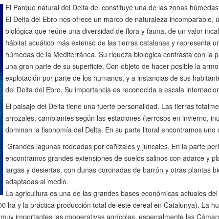
El Parque natural del Delta del constituye una de las zonas húmeda
El Delta del Ebro nos ofrece un marco de naturaleza incomparable, ú
biológica que reúne una diversidad de flora y fauna, de un valor inca
hábitat acuático más extenso de las tierras catalanas y representa u
húmedas de la Mediterránea. Su riqueza biológica contrasta con la 
una gran parte de su superficie. Con objeto de hacer posible la armon
explotación por parte de los humanos, y a instancias de sus habitante
del Delta del Ebro. Su importancia es reconocida a escala internaci
El paisaje del Delta tiene una fuerte personalidad. Las tierras totalm
arrozales, cambiantes según las estaciones (terrosos en invierno, i
dominan la fisonomía del Delta. En su parte litoral encontramos uno 
Grandes lagunas rodeadas por cañizales y juncales. En la parte peri
encontramos grandes extensiones de suelos salinos con adarce y pl
largas y desiertas, con dunas coronadas de barrón y otras plantas b
adaptadas al medio.
La agricultura es una de las grandes bases económicas actuales del
0 ha y la práctica producción total de este cereal en Catalunya). La hu
n muy importantes las cooperativas agrícolas, especialmente las Cámar