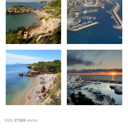
Visto
27389
veces