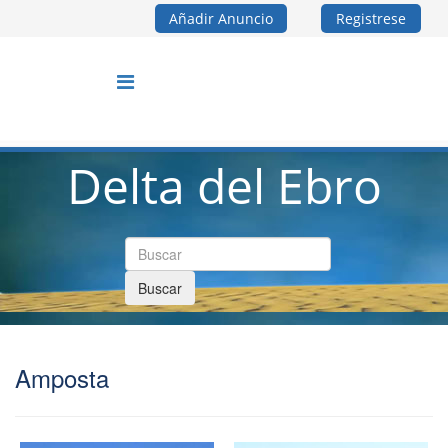
Añadir Anuncio
Registrese
Delta del Ebro
Buscar
Amposta