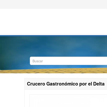
Crucero Gastronómico por el Delta
Su Nombre
Su email