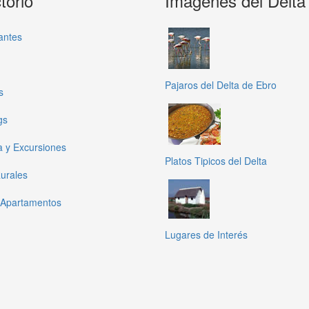
torio
Imagenes del Delta
antes
Pajaros del Delta de Ebro
s
gs
a y Excursiones
Platos Tipicos del Delta
urales
 Apartamentos
Lugares de Interés