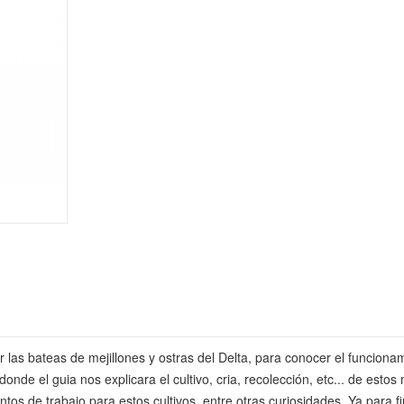
 las bateas de mejillones y ostras del Delta, para conocer el funcion
, donde el guia nos explicara el cultivo, cria, recolección, etc... de
s de trabajo para estos cultivos, entre otras curiosidades. Ya para fina